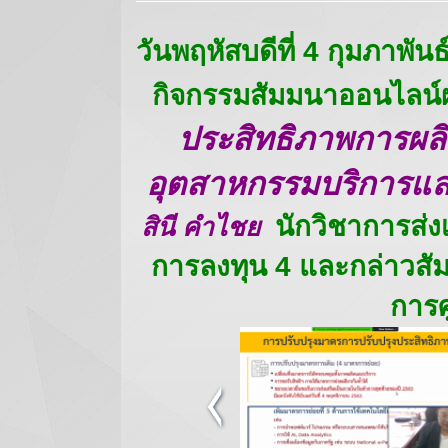
วันพฤหัสบดีที่ 4 กุมภาพัน
กิจกรรมสัมมนาออนไล
ประสิทธิภาพการผล
อุตสาหกรรมบริการแ
สินี คำไชย
นักวิชาการส่ง
การลงทุน 4 และกล่าวสั
การศ