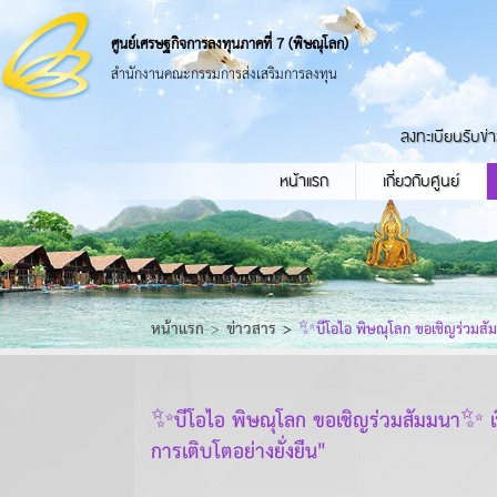
ศูนย์เศรษฐกิจการลงทุนภาคที่ 7 (พิษณุโลก)
สำนักงานคณะกรรมการส่งเสริมการลงทุน
ลงทะเบียนรับข่
หน้าแรก
เกี่ยวกับศูนย์
หน้าแรก
ข่าวสาร
✨บีโอไอ พิษณุโลก ขอเชิญร่วมสัมม
✨บีโอไอ พิษณุโลก ขอเชิญร่วมสัมมนา✨ เรื่
การเติบโตอย่างยั่งยืน"