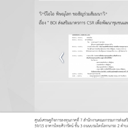
✨บีโอไอ พิษณุโลก ขอเชิญร่วมสัมมนา✨
เรื่อง " BOI ส่งเสริมมาตรการ CSR เพื่อพัฒนาชุมชนและส
ศูนย์เศรษฐกิจการลงทุนภาคที่ 7 สำนักงานคณะกรรมการส่งเสร
59/15 อาคารไทยศิวารัตน์ ชั้น 3 ถนนบรมไตรโลกนารถ 2 ตำบล